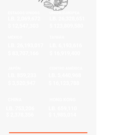
ESTADOS UNIDOS
UNIÓN EUROPEA
LB. 2,069,672
LB. 26,328,651
$ 12,547,303
$ 123,809,580
MÉXICO
TAIWÁN
LB. 26,193,017
LB. 6,193,616
$ 83,707,166
$ 16,919,400
JAPÓN
CENTRO AMÉRICA
LB. 859,233
LB. 5,440,968
$ 3,520,947
$ 16,123,788
CHINA
HONG KONG
LB. 753,206
LB. 659,110
$ 2,378,356
$ 1,985,014